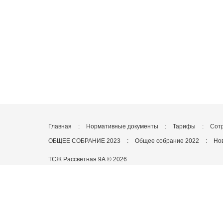
Главная
:
Нормативные документы
:
Тарифы
:
Сот
ОБЩЕЕ СОБРАНИЕ 2023
:
Общее собрание 2022
:
Но
ТСЖ Рассветная 9А © 2026
Товарищество собственников жилья
Сокращенное название: ТСЖ «Рассветная 9А»
ИНН 6670352457
КПП 667001001
ОГРН 1116670027980