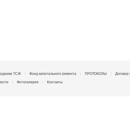
рудники ТСЖ
:
Фонд капитального ремонта
:
ПРОТОКОЛЫ
:
Договор 
вости
:
Фотогалерея
:
Контакты
 «Рассветная 9А»