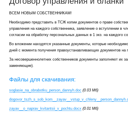
Договор управления и бланки
ВСЕМ НОВЫМ СОБСТВЕННИКАМ!
Необходимо представить в ТСЖ копии документов о праве собствен
управления на каждого собственника, заявление о вступлении в чл
согласии на обработку персональных данных в 1 экз. на каждого с
Во вложении находятся указанные документы, которые необходимо 
дней с момента получения правоустанавливающих документов на 
За несовершеннолетних собственников документы заполняют их зак
заменяющие).
Файлы для скачивания:
soglasie_na_obrabotku_person_dannyh.doc
(0.03 Мб)
dogovor_tszh_s_sob_kom__zayav__vstup_v_chleny__person_dannyh.
zayav__o_naprav_kvitantsii_v_pochtu.docx
(0.01 Мб)