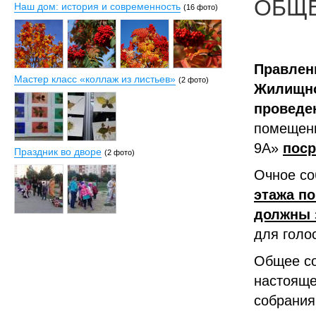
ОБЩЕ
Наш дом: история и современность
(16 фото)
Правлени
Мастер класс «коллаж из листьев»
(2 фото)
Жилищно
проведе
помещени
9А»
поср
Праздник во дворе
(2 фото)
Очное со
этажа по
должны 
для голо
Общее со
настояще
собрания