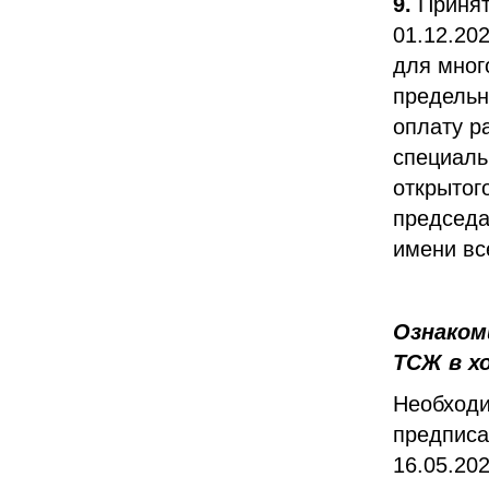
9.
Принят
01.12.20
для мног
предельн
оплату р
специаль
открытог
председа
имени вс
Ознаком
ТСЖ в хо
Необходи
предпис
16.05.20