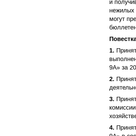
и получи
нежилых 
могут пр
бюллетен
Повестк
1.
Принят
выполнен
9А» за 20
2.
Принят
деятельн
3.
Принят
комиссии
хозяйств
4.
Принят
9А» в со