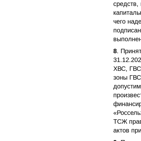
средств,
капиталь
чего над
подписан
выполнен
8
. Приня
31.12.20
ХВС, ГВС
зоны ГВС
допустим
произвес
финансир
«Россель
ТСЖ прав
актов пр