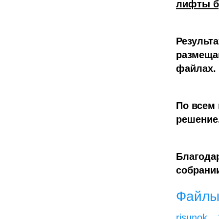
лифты б
Результ
размеща
файлах.
По всем
решение
Благода
собрани
Файлы
risunok_