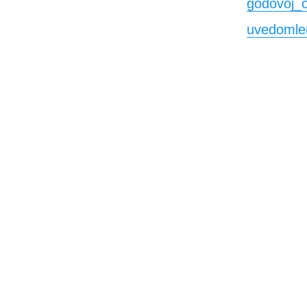
godovoj_o
uvedomle